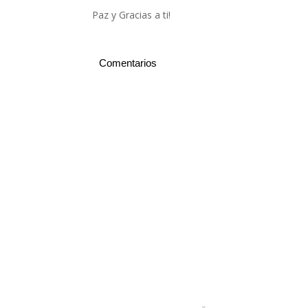
Paz y Gracias a ti!
Comentarios
Desarrollado por La Viruta Web ::
Comunicación Digital en la
Patagonia