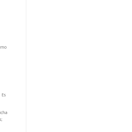
erno
. Es
dicha
s;