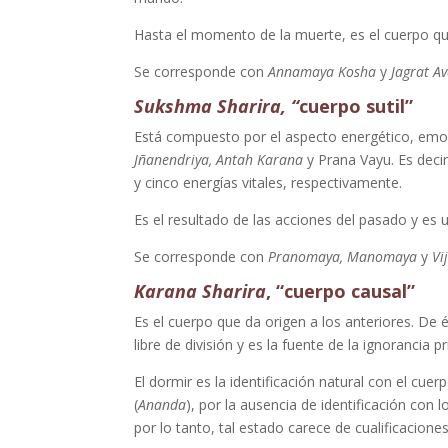
Hasta el momento de la muerte, es el cuerpo que 
Se corresponde con
Annamaya Kosha
y
Jagrat A
Sukshma Sharira, “
cuerpo sutil”
Está compuesto por el aspecto energético, emoc
Jñanendriya,
Antah Karana
y Prana Vayu. Es deci
y cinco energías vitales, respectivamente.
Es el resultado de las acciones del pasado y es u
Se corresponde con
Pranomaya, Manomaya
y
Vi
Karana Sharira
, “cuerpo causal”
Es el cuerpo que da origen a los anteriores. De él
libre de división y es la fuente de la ignorancia 
El dormir es la identificación natural con el cue
(
Ananda
), por la ausencia de identificación con l
por lo tanto, tal estado carece de cualificaciones