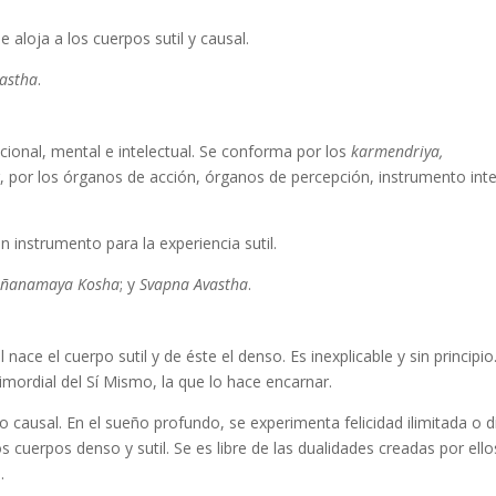
aloja a los cuerpos sutil y causal.
vastha
.
ional, mental e intelectual. Se conforma por los
karmendriya,
r, por los órganos de acción, órganos de percepción, instrumento int
n instrumento para la experiencia sutil.
jñanamaya Kosha
; y
Svapna Avastha
.
 nace el cuerpo sutil y de éste el denso. Es inexplicable y sin principio
primordial del Sí Mismo, la que lo hace encarnar.
rpo causal. En el sueño profundo, se experimenta felicidad ilimitada o 
os cuerpos denso y sutil. Se es libre de las dualidades creadas por ello
.